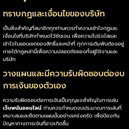
ทราบกฏและเงื่อนไขของบริษัท
เป็นสิ่งสำคัญที่สมาชิกทุกท่านควรทำความเข้าใจกฏและ
เงื่อนไขที่บริษัทกำหนดไว้ชัดเจน เพื่อความโปร่งใสและ
เข้าใจในขอบเขตของสิทธิ์และหน้าที่ ทุกการเดิมพันต้องอยู่
ภายใต้กฎเหล่านี้เพื่อความปลอดภัยของทั้งผู้ใช้งานและ
บริษัท
วางแผนและมีความรับผิดชอบต่องบ
การเงินของตัวเอง
ความรับผิดชอบต่อการเงินเป็นกุญแจสำคัญในการเล่น
เว็บพนันออนไลน์
ท่านควรกำหนดงบประมาณการเล่นที่
เหมาะสมและยึดตามแผนนั้นอย่างเคร่งครัด เพื่อป้องกัน
ปัญหาทางการเงินที่อาจเกิดขึ้น