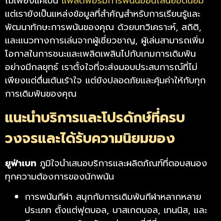
ไม่เพียงแค่เป็น
แพลตฟอร์มการพนันออนไลน์ยอดนิยม
แต่เรายังเป็นแหล่งข้อมูลที่สำคัญสำหรับการเรียนรู้และ
พัฒนาทักษะการพนันของคุณ ด้วยบทวิเคราะห์, สถิติ,
และแนวทางการเล่นจากผู้เชี่ยวชาญ, ผู้เล่นสามารถเพิ่ม
โอกาสในการชนะและเพลิดเพลินไปกับเกมการเดิมพัน
อย่างมีกลยุทธ์ เราตั้งใจที่จะส่งมอบประสบการณ์ที่ไม่
เพียงแต่ตื่นเต้นเร้าใจ แต่ยังปลอดภัยและคุ้มค่าให้กับทุก
การเดิมพันของคุณ
แนะนำบริการและโปรดักษ์ที่ครบ
วงจรและได้รับความนิยมของ
ยูฟ่าเบท
ภูมิใจนำเสนอบริการและผลิตภัณฑ์ที่ตอบสนอง
ทุกความต้องการของนักพนัน
การพนันกีฬา สนุกกับการเดิมพันกีฬาหลากหลาย
ประเภท ตั้งแต่ฟุตบอล, บาสเกตบอล, เทนนิส, และ