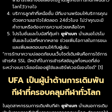
โลกไว้วางใจ
บริการลูกค้าที่เหนือชั้น มีทีมงานพร้อมให้บริการคุณ
ด้วยความเอาใจใส่ตลอด 24ชั่วโมง ไม่ว่าคุณจะมี
คำถามหรือต้องการความช่วยเหลือใดๆ
โปรโมชั่นและโบนัสที่คุ้มค่า
ยูฟ่าเบท
นำเสนอโปรโม
ชั่นและโบนัสที่หลากหลาย ช่วยเพิ่มโอกาสในการชนะ
และเพิ่มผลตอบแทนให้กับผู้เล่น
“การรักษาความปลอดภัยบนเว็บไซต์เดิมพันคือการใช้การ
เข้ารหัส SSL มีหน้าที่ในการเข้ารหัสข้อมูลทั้งหมดที่ส่ง
ระหว่างเบราว์เซอร์ของผู้ใช้และเซิร์ฟเวอร์ของไซต์” [1]
UFA เป็นผู้นำด้านการเดิมพัน
กีฬาที่ครอบคลุมกีฬาทั่วโลก
ในอุตสาหกรรมการเดิมพันกีฬา
ยูฟ่าเบท
นำเสนอการเดิม