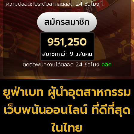
ความปลอดภัยระดับสากลตลอด 24 ชั่วโมง
สมัครสมาชิก
951,250
สมาชิกกว่า 9 แสนคน
ติดต่อพนักงานได้ตลอด 24 ชั่วโมง
คลิก
ยูฟ่าเบท ผู้นำอุตสาหกรรม
เว็บพนันออนไลน์ ที่ดีที่สุด
ในไทย