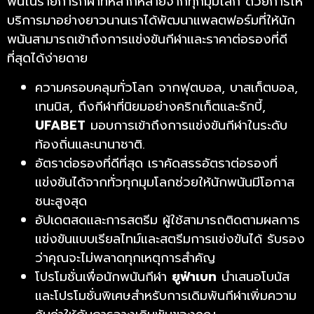
พันในรายการกีฬาที่หลากหลายจากทุกมุมโลก ด้วยการให้
บริการมาอย่างยาวนานเราได้พัฒนาแพลตฟอร์มที่ให้นัก
พนันสามารถเข้าถึงการแข่งขันกีฬาและราคาต่อรองที่ดี
ที่สุดได้ง่ายดาย
ความครอบคลุมทั่วโลก จากฟุตบอล, บาสเก็ตบอล,
เทนนิส, ถึงกีฬาที่นิยมอย่างคริกเก็ตและรักบี้,
UFABET
มอบการเข้าถึงการแข่งขันกีฬาในระดับ
ท้องถิ่นและนานาชาติ.
อัตราต่อรองที่ดีที่สุด เราคัดสรรอัตราต่อรองที่
แข่งขันได้จากทั่วทุกมุมโลกช่วยให้นักพนันมีโอกาส
ชนะสูงสุด
อัปเดตสดและการสตรีม ผู้ใช้สามารถติดตามผลการ
แข่งขันแบบเรียลไทม์และสตรีมการแข่งขันได้ รับรอง
ว่าคุณจะไม่พลาดทุกเหตุการสำคัญ
โปรโมชั่นเพื่อนักพนันกีฬา
ยูฟ่าเบท
นำเสนอโบนัส
และโปรโมชั่นพิเศษสำหรับการเดิมพันกีฬาเพิ่มความ