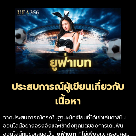
ประสบการณ์ผู้เขียนเกี่ยวกับ
เนื้อหา
จากประสบการณ์ตรงในฐานะนักเขียนที่ได้เข้าเล่นคาสิโน
ออนไลน์อย่างจริงจังและเข้าถึงทุกมิติของการเดิมพัน
ออนไลน์ผมขอเสนอเว็บ
ยูฟ่าเบท
ที่ไม่เพียงแต่ครอบคลุม